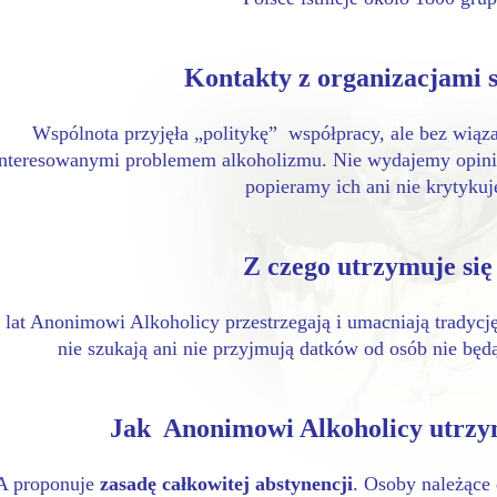
Kontakty z organizacjami 
Wspólnota przyjęła „politykę” współpracy, ale bez wiąza
interesowanymi problemem alkoholizmu. Nie wydajemy opinii
popieramy ich ani nie krytyku
Z czego utrzymuje si
 lat Anonimowi Alkoholicy przestrzegają i umacniają tradycj
nie szukają ani nie przyjmują datków od osób nie bę
Jak Anonimowi Alkoholicy utrzy
 proponuje
zasadę całkowitej abstynencji
. Osoby należące