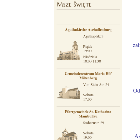
Msze Święte
Agathakirche Aschaffenburg
Agathaplatz 3
za
Piątek
19:00
Niedziela
10:00 11:30
Gemeindezentrum Maria Hilf
Miltenberg
Von-Stein-Str. 24
Od
Sobota
17:00
Pfarrgemeinde St. Katharina
Mainbullau
Sudetenstr. 29
Sobota
AA
19:00