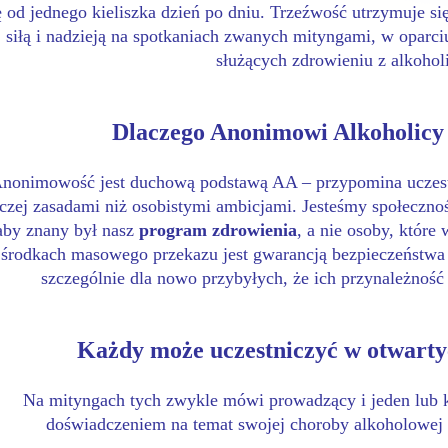
ę od jednego kieliszka dzień po dniu. Trzeźwość utrzymuje si
siłą i nadzieją na spotkaniach zwanych mityngami, w oparc
służących zdrowieniu z alkohol
Dlaczego Anonimowi Alkoholicy
nonimowość jest duchową podstawą AA – przypomina uczestn
aczej zasadami niż osobistymi ambicjami. Jesteśmy społeczno
aby znany był nasz
program zdrowienia
, a nie osoby, któr
środkach masowego przekazu jest gwarancją bezpieczeństwa
szczególnie dla nowo przybyłych, że ich przynależność
Każdy może uczestniczyć w otwart
Na mityngach tych zwykle mówi prowadzący i jeden lub ki
doświadczeniem na temat swojej choroby alkoholowej