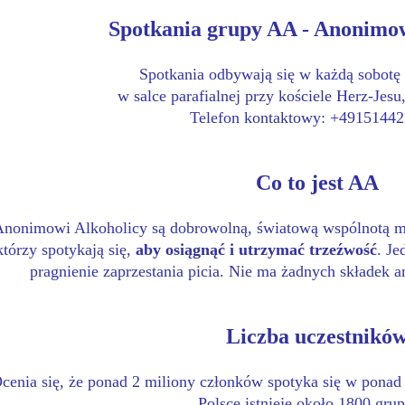
Spotkania grupy AA - Anonimow
Spotkania odbywają się w każdą sobotę 
w salce parafialnej przy kościele Herz-Jesu
Telefon kontaktowy: +4915144
Co to jest AA
Anonimowi Alkoholicy są dobrowolną, światową wspólnotą m
którzy spotykają się,
aby osiągnąć i utrzymać trzeźwość
. J
pragnienie zaprzestania picia. Nie ma żadnych składek 
Liczba uczestnikó
cenia się, że ponad 2 miliony członków spotyka się w ponad
Polsce istnieje około 1800 gru