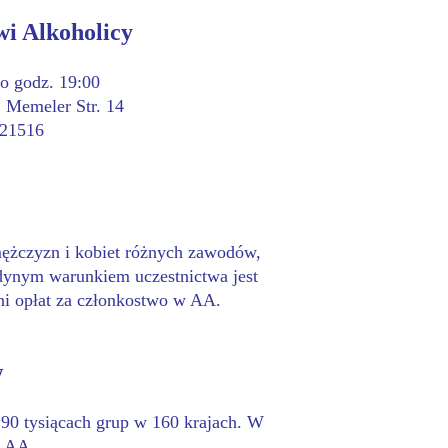
i Alkoholicy
o godz. 19:00
, Memeler Str. 14
221516
ężczyzn i kobiet różnych zawodów,
edynym warunkiem uczestnictwa jest
ani opłat za członkostwo w AA.
w
 90 tysiącach grup w 160 krajach. W
p AA.