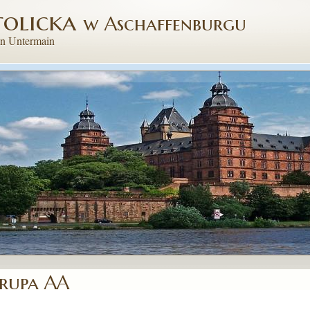
tolicka
w Aschaffenburgu
on Untermain
rupa AA